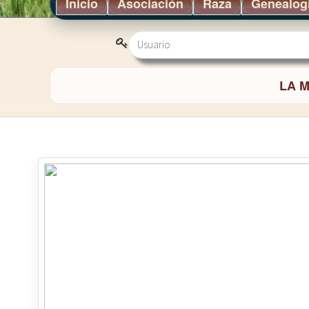
Inicio
Asociación
Raza
Genealog
Usuario
Contraseña
LA 