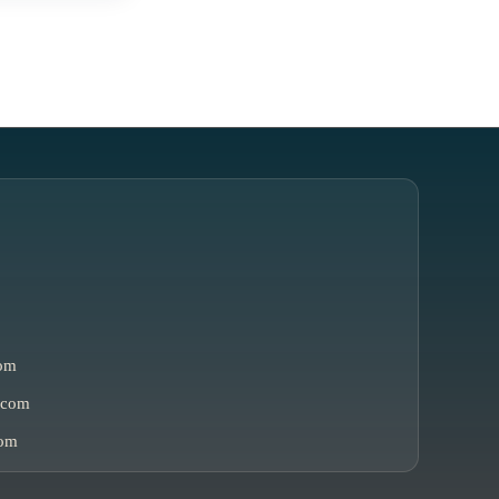
om
.com
com