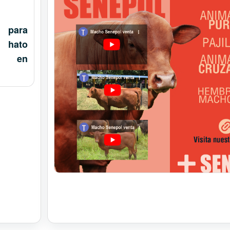
 para
 hato
o en